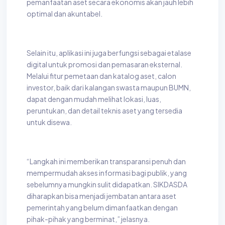
pemanfaatan aset secara ekonomis akan jauh lebih
optimal dan akuntabel.
Selain itu, aplikasi ini juga berfungsi sebagai etalase
digital untuk promosi dan pemasaran eksternal.
Melalui fitur pemetaan dan katalog aset, calon
investor, baik dari kalangan swasta maupun BUMN,
dapat dengan mudah melihat lokasi, luas,
peruntukan, dan detail teknis aset yang tersedia
untuk disewa.
“Langkah ini memberikan transparansi penuh dan
mempermudah akses informasi bagi publik, yang
sebelumnya mungkin sulit didapatkan. SIKDASDA
diharapkan bisa menjadi jembatan antara aset
pemerintah yang belum dimanfaatkan dengan
pihak-pihak yang berminat,” jelasnya.