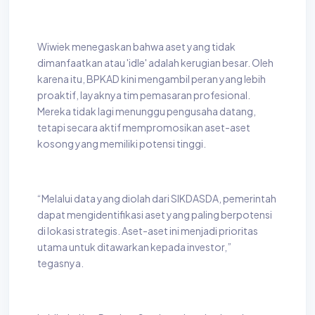
Wiwiek menegaskan bahwa aset yang tidak
dimanfaatkan atau 'idle' adalah kerugian besar. Oleh
karena itu, BPKAD kini mengambil peran yang lebih
proaktif, layaknya tim pemasaran profesional.
Mereka tidak lagi menunggu pengusaha datang,
tetapi secara aktif mempromosikan aset-aset
kosong yang memiliki potensi tinggi.
“Melalui data yang diolah dari SIKDASDA, pemerintah
dapat mengidentifikasi aset yang paling berpotensi
di lokasi strategis. Aset-aset ini menjadi prioritas
utama untuk ditawarkan kepada investor,”
tegasnya.