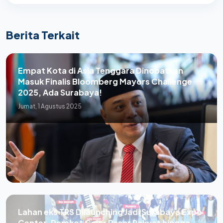
Berita Terkait
Empat Kota di Asia Tenggara Dinobatkan
Masuk Finalis Bloomberg Mayors Challenge
2025, Ada Surabaya!
Jumat, 1 Agustus 2025
Lahan eks TRS Dilaunching Jadi Surabaya Expo
Center, Pemkot Gelar Pasar Rakyat hingga