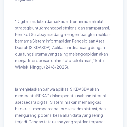
“Digitalisasi lebih dari sekadar tren, ini adalah alat
strategis untuk mencapai efisiensi dan transparansi.
Pemkot Surabaya sedang mengembangkan aplikasi
bernama Sistem Informasi dan Pengelolaan Aset
Daerah (SIKDASDA). Aplikasi ini dirancang dengan
dua fungsi utama yang saling melengkapi dan akan
menjadi terobosan dalam tata kelola aset,” kata
Wiwiek, Minggu (24/8/2025).
Ia menjelaskan bahwa aplikasi SIKDASDA akan
membantu BPKAD dalam penatausahaan internal
aset secara digital. Sistem ini akan memangkas
birokrasi, mempercepat proses administrasi, dan
mengurangi potensi kesalahan data yang sering
terjadi. Dengan tata usaha yang rapi dan terpusat,