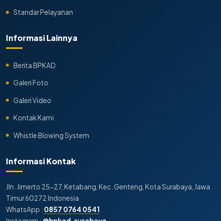
Standar Pelayanan
Informasi Lainnya
Berita BPKAD
Galeri Foto
Galeri Video
Kontak Kami
Whistle Blowing System
Informasi Kontak
Jln. Jimerto 25-27, Ketabang, Kec. Genteng, Kota Surabaya, Jawa
Timur 60272 Indonesia
WhatsApp :
0857 0764 0541
Instagram :
@bpkad.surabaya