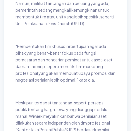
Namun, melihat tantangan dan peluang yang ada,
pemerintah sedang mengkaji kemungkinan untuk
membentuk tim atau unit yang lebih spesifik, seperti
Unit Pelaksana Teknis Daerah (UPTD).
"Pembentukan tim khusus ini bertujuan agar ada
pihak yang benar-benar fokus pada fungsi
pemasaran dan pencarian peminat untuk aset-aset
daerah. Ini mirip seperti memiliki tim marketing
profesional yang akan membuat upaya promosi dan
negosiasi berjalan lebih optimal,” kata dia.
Meskipun terdapat tantangan, seperti persepsi
publik tentang harga sewa yang dianggap terlalu
mahal, Wiwiek meyakinkan bahwa penilaian aset
dilakukan secara independen oleh tim profesional
(Kantor Jasa Penilai Publik/KJPP) berdasarkan nilai