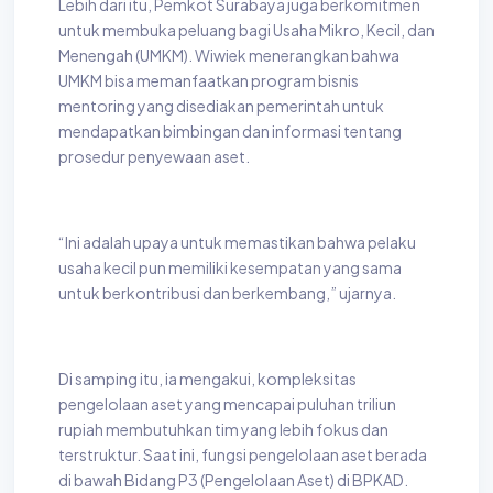
Lebih dari itu, Pemkot Surabaya juga berkomitmen
untuk membuka peluang bagi Usaha Mikro, Kecil, dan
Menengah (UMKM). Wiwiek menerangkan bahwa
UMKM bisa memanfaatkan program bisnis
mentoring yang disediakan pemerintah untuk
mendapatkan bimbingan dan informasi tentang
prosedur penyewaan aset.
“Ini adalah upaya untuk memastikan bahwa pelaku
usaha kecil pun memiliki kesempatan yang sama
untuk berkontribusi dan berkembang,” ujarnya.
Di samping itu, ia mengakui, kompleksitas
pengelolaan aset yang mencapai puluhan triliun
rupiah membutuhkan tim yang lebih fokus dan
terstruktur. Saat ini, fungsi pengelolaan aset berada
di bawah Bidang P3 (Pengelolaan Aset) di BPKAD.